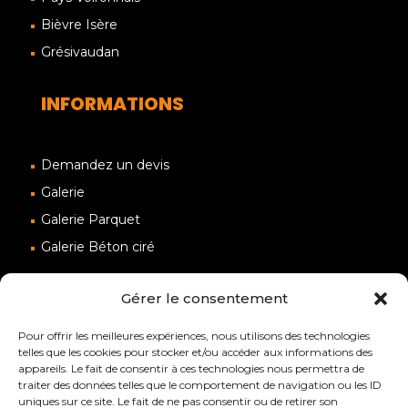
Bièvre Isère
Grésivaudan
INFORMATIONS
Demandez un devis
Galerie
Galerie Parquet
Galerie Béton ciré
Gérer le consentement
Pour offrir les meilleures expériences, nous utilisons des technologies
telles que les cookies pour stocker et/ou accéder aux informations des
appareils. Le fait de consentir à ces technologies nous permettra de
ACCUEIL
PLAN DU SITE
traiter des données telles que le comportement de navigation ou les ID
POLITIQUE DE CONFIDENTIALITÉ
uniques sur ce site. Le fait de ne pas consentir ou de retirer son